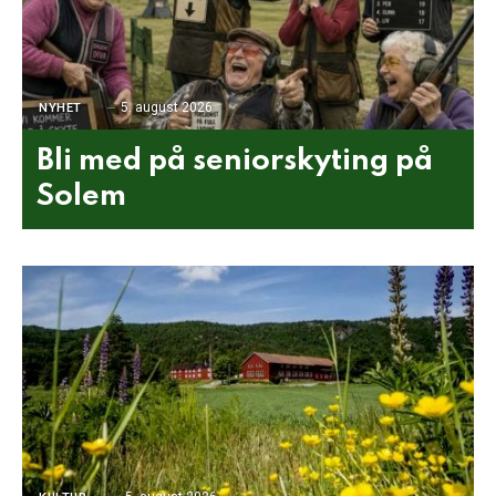
5. august 2026
NYHET
Bli med på seniorskyting på
Solem