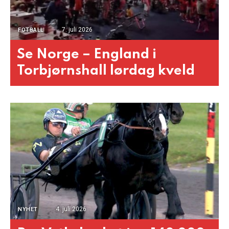
7. juli 2026
FOTBALL
Se Norge – England i
Torbjørnshall lørdag kveld
4. juli 2026
NYHET