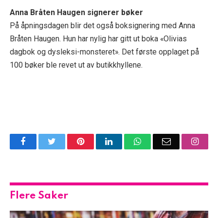
Anna Bråten Haugen signerer bøker
På åpningsdagen blir det også boksignering med Anna
Bråten Haugen. Hun har nylig har gitt ut boka «Olivias
dagbok og dysleksi-monsteret». Det første opplaget på
100 bøker ble revet ut av butikkhyllene.
Facebook
Twitter
Pinterest
LinkedIn
WhatsApp
Email
Insta
Flere Saker