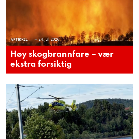
24. juli 2026
ARTIKKEL
Høy skogbrannfare – vær
ekstra forsiktig