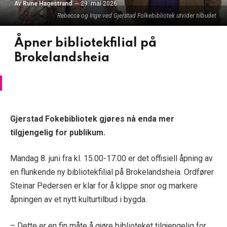
Av
Rune Hagestrand
29. mai 2026
Rebecca og Inge ved Gjerstad Folkebibliotek utvider tilbudet
Åpner bibliotekfilial på
Brokelandsheia
Gjerstad Fokebibliotek gjøres nå enda mer
tilgjengelig for publikum.
Mandag 8. juni fra kl. 15.00-17.00 er det offisiell åpning av
en flunkende ny bibliotekfilial på Brokelandsheia. Ordfører
Steinar Pedersen er klar for å klippe snor og markere
åpningen av et nytt kulturtilbud i bygda.
– Dette er en fin måte å gjøre biblioteket tilgjengelig for