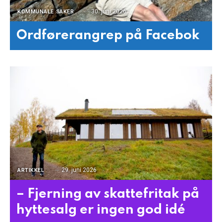
30. juni 2026
KOMMUNALE SAKER
Ordførerangrep på Facebok
29. juni 2026
ARTIKKEL
– Fjerning av skattefritak på
hyttesalg er ingen god idé