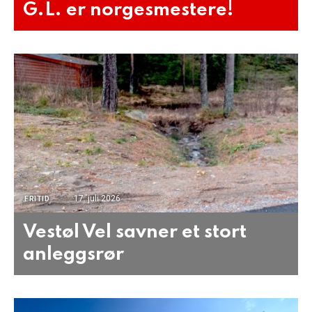
G.L. er norgesmestere!
17. juli 2026
FRITID
Vestøl Vel savner et stort
anleggsrør