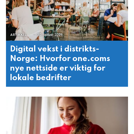
30. januar 2026
ARTIKKEL
Digital vekst i distrikts-
Norge: Hvorfor one.coms
nye nettside er viktig for
lokale bedrifter