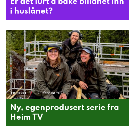
Er det lurt å bake billånet inn
i huslånet?
28. februar 2026
ARTIKKEL
Ny, egenprodusert serie fra
Heim TV