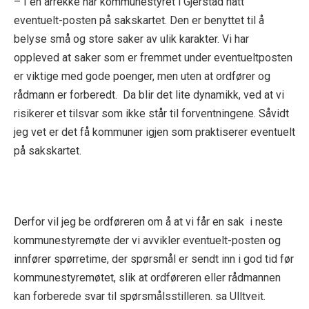
– I en årrekke har kommunestyret i Gjerstad hatt
eventuelt-posten på sakskartet. Den er benyttet til å
belyse små og store saker av ulik karakter. Vi har
oppleved at saker som er fremmet under eventueltposten
er viktige med gode poenger, men uten at ordfører og
rådmann er forberedt. Da blir det lite dynamikk, ved at vi
risikerer et tilsvar som ikke står til forventningene. Såvidt
jeg vet er det få kommuner igjen som praktiserer eventuelt
på sakskartet.
Derfor vil jeg be ordføreren om å at vi får en sak i neste
kommunestyremøte der vi avvikler eventuelt-posten og
innfører spørretime, der spørsmål er sendt inn i god tid før
kommunestyremøtet, slik at ordføreren eller rådmannen
kan forberede svar til spørsmålsstilleren. sa Ulltveit.