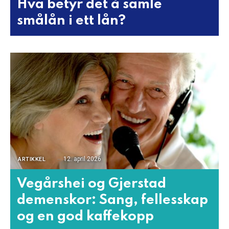
Hva betyr det å samle
smålån i ett lån?
12. april 2026
ARTIKKEL
Vegårshei og Gjerstad
demenskor: Sang, fellesskap
og en god kaffekopp