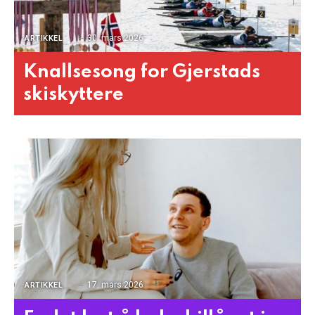
30. mars 2026
ARTIKKEL
Knallsesong for Gjerstads
skiskyttere
17. mars 2026
ARTIKKEL