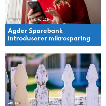
19. januar 2026
ARTIKKEL
Agder Sparebank
introduserer mikrosparing
18. desember 2025
ARTIKKEL