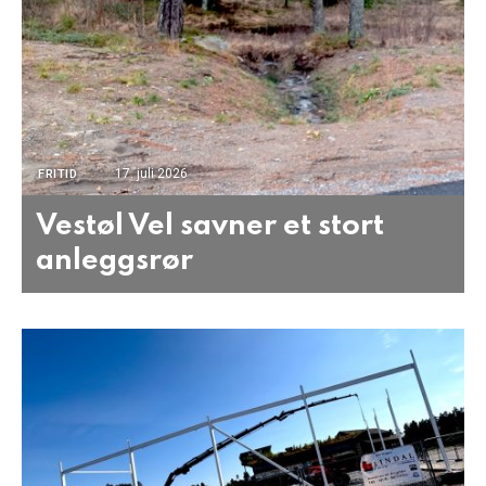
17. juli 2026
FRITID
Vestøl Vel savner et stort
anleggsrør