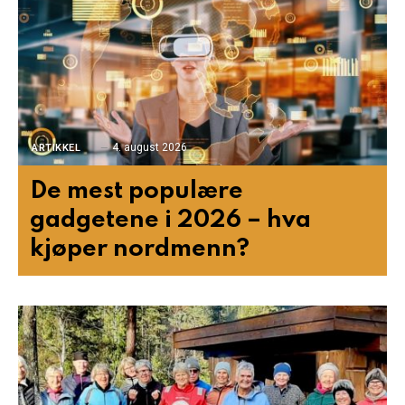
4. august 2026
ARTIKKEL
De mest populære
gadgetene i 2026 – hva
kjøper nordmenn?