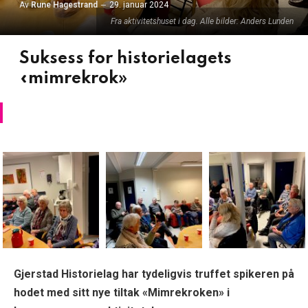
Av
Rune Hagestrand
29. januar 2024
Fra aktivitetshuset i dag. Alle bilder: Anders Lunden
Suksess for historielagets
«mimrekrok»
Gjerstad Historielag har tydeligvis truffet spikeren på
hodet med sitt nye tiltak «Mimrekroken» i