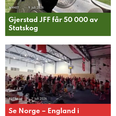
9. juli 2026
NYHET
Gjerstad JFF får 50 000 av
Statskog
7. juli 2026
FOTBALL
Se Norge – England i