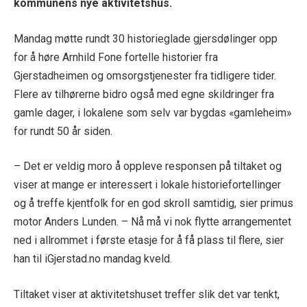
kommunens nye aktivitetshus.
Mandag møtte rundt 30 historieglade gjersdølinger opp
for å høre Arnhild Fone fortelle historier fra
Gjerstadheimen og omsorgstjenester fra tidligere tider.
Flere av tilhørerne bidro også med egne skildringer fra
gamle dager, i lokalene som selv var bygdas «gamleheim»
for rundt 50 år siden.
– Det er veldig moro å oppleve responsen på tiltaket og
viser at mange er interessert i lokale historiefortellinger
og å treffe kjentfolk for en god skroll samtidig, sier primus
motor Anders Lunden. – Nå må vi nok flytte arrangementet
ned i allrommet i første etasje for å få plass til flere, sier
han til iGjerstad.no mandag kveld.
Tiltaket viser at aktivitetshuset treffer slik det var tenkt,