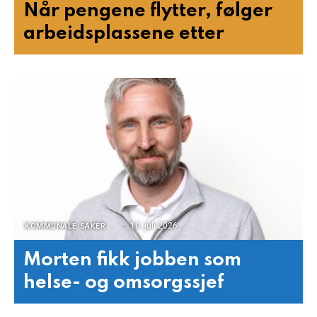
Når pengene flytter, følger
arbeidsplassene etter
10. juli 2026
KOMMUNALE SAKER
Morten fikk jobben som
helse- og omsorgssjef