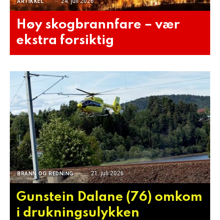
24. juli 2026
ARTIKKEL
Høy skogbrannfare – vær
ekstra forsiktig
21. juli 2026
BRANN OG REDNING
Gunstein Dalane (76) omkom
i drukningsulykken