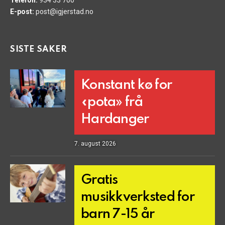
E-post:
post@igjerstad.no
SISTE SAKER
Konstant kø for
«pota» frå
Hardanger
7. august 2026
Gratis
musikkverksted for
barn 7-15 år