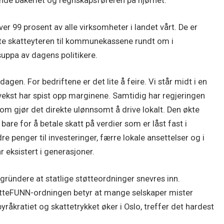
ende bakeriet og regnskapsføreren på hjørnet.
r 99 prosent av alle virksomheter i landet vårt. De er
te skatteyteren til kommunekassene rundt om i
suppa av dagens politikere.
en. For bedriftene er det lite å feire. Vi står midt i en
vekst har spist opp marginene. Samtidig har regjeringen
som gjør det direkte ulønnsomt å drive lokalt. Den økte
 bare for å betale skatt på verdier som er låst fast i
e penger til investeringer, færre lokale ansettelser og i
r eksistert i generasjoner.
gründere at statlige støtteordninger snevres inn.
katteFUNN-ordningen betyr at mange selskaper mister
yråkratiet og skattetrykket øker i Oslo, treffer det hardest