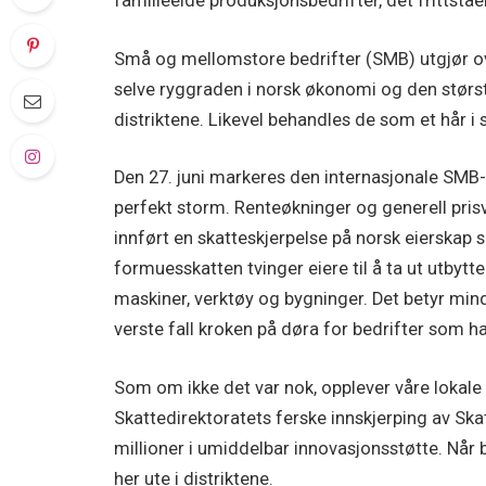
familieeide produksjonsbedrifter, det frittstå
Små og mellomstore bedrifter (SMB) utgjør ove
selve ryggraden i norsk økonomi og den størs
distriktene. Likevel behandles de som et hår i 
Den 27. juni
markeres den internasjonale SMB-dag
perfekt storm. Renteøkninger og generell pris
innført en skatteskjerpelse på norsk eierskap 
formuesskatten tvinger eiere til å ta ut utbytte
maskiner, verktøy og bygninger. Det betyr mindr
verste fall kroken på døra for bedrifter som ha
Som om ikke det var nok, opplever våre lokale 
Skattedirektoratets ferske innskjerping av S
millioner i umiddelbar innovasjonsstøtte. Når b
her ute i distriktene.