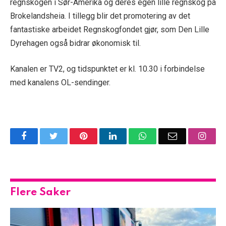
regnskogen i Sør-Amerika og deres egen lille regnskog på
Brokelandsheia. I tillegg blir det promotering av det
fantastiske arbeidet Regnskogfondet gjør, som Den Lille
Dyrehagen også bidrar økonomisk til.
Kanalen er TV2, og tidspunktet er kl. 10.30 i forbindelse
med kanalens OL-sendinger.
Facebook
Twitter
Pinterest
LinkedIn
WhatsApp
Email
Insta
Flere Saker