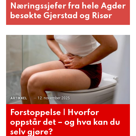
Næringssjefer fra hele Agder
besøkte Gjerstad og Risør
12. november 2025
ARTIKKEL
Forstoppelse | Hvorfor
oppstår det – og hva kan du
selv gjøre?