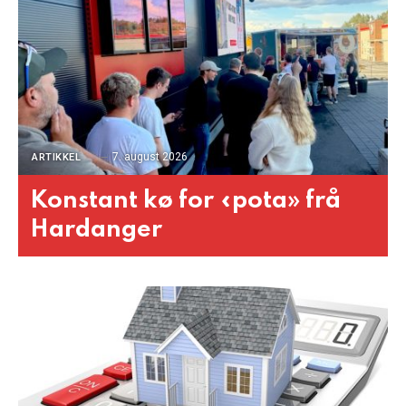
7. august 2026
ARTIKKEL
Konstant kø for «pota» frå
Hardanger