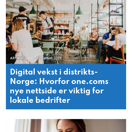
30. januar 2026
ARTIKKEL
Digital vekst i distrikts-
Norge: Hvorfor one.coms
nye nettside er viktig for
lokale bedrifter