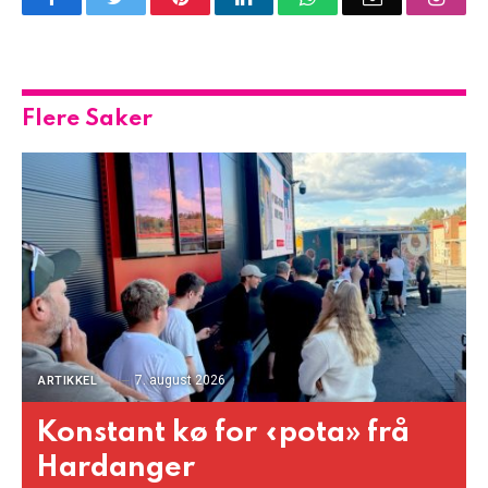
Flere Saker
7. august 2026
ARTIKKEL
Konstant kø for «pota» frå
Hardanger