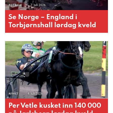
7. juli 2026
FOTBALL
Se Norge – England i
Torbjørnshall lørdag kveld
4. juli 2026
NYHET
Per Vetle kusket inn 140 000