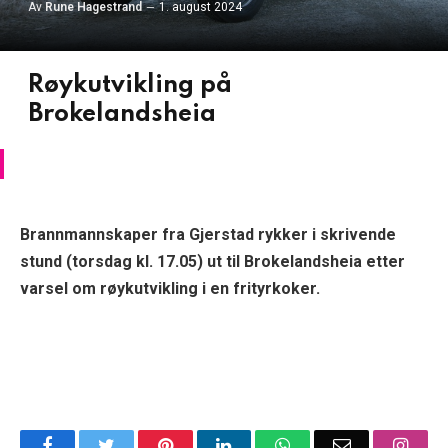
Av
Rune Hagestrand
1. august 2024
Røykutvikling på
Brokelandsheia
Brannmannskaper fra Gjerstad rykker i skrivende
stund (torsdag kl. 17.05) ut til Brokelandsheia etter
varsel om røykutvikling i en frityrkoker.
Facebook
Twitter
Pinterest
LinkedIn
WhatsApp
Email
Insta