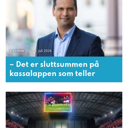
3. juli 2026
KRONIKK
– Det er sluttsummen på
kassalappen som teller