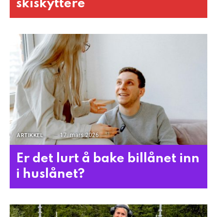
skiskyttere
17. mars 2026
ARTIKKEL
Er det lurt å bake billånet inn
i huslånet?