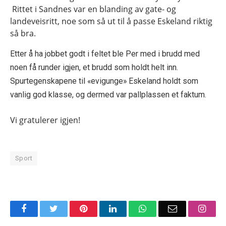
Rittet i Sandnes var en blanding av gate- og
landeveisritt, noe som så ut til å passe Eskeland riktig
så bra.
Etter å ha jobbet godt i feltet ble Per med i brudd med
noen få runder igjen, et brudd som holdt helt inn.
Spurtegenskapene til «evigunge» Eskeland holdt som
vanlig god klasse, og dermed var pallplassen et faktum.
Vi gratulerer igjen!
Sport
Facebook
Twitter
Pinterest
LinkedIn
WhatsApp
Email
Insta