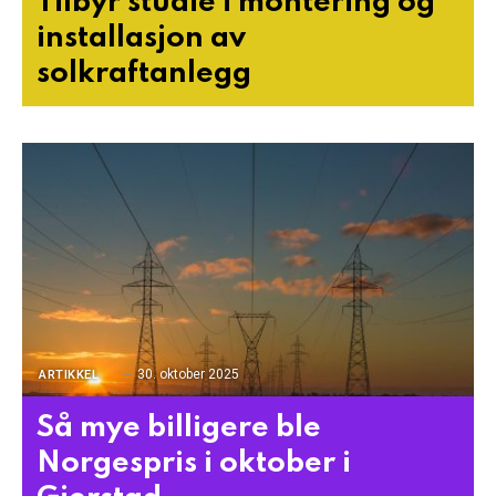
Tilbyr studie i montering og
installasjon av
solkraftanlegg
30. oktober 2025
ARTIKKEL
Så mye billigere ble
Norgespris i oktober i