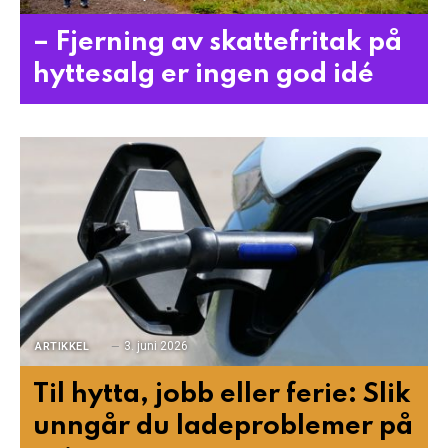
– Fjerning av skattefritak på
hyttesalg er ingen god idé
3. juni 2026
ARTIKKEL
Til hytta, jobb eller ferie: Slik
unngår du ladeproblemer på