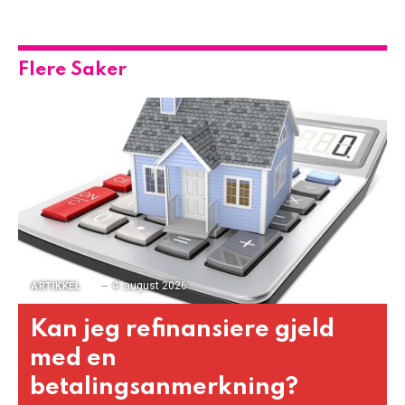
Flere Saker
4. august 2026
ARTIKKEL
Kan jeg refinansiere gjeld
med en
betalingsanmerkning?