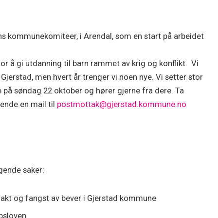
s kommunekomiteer, i Arendal, som en start på arbeidet
r å gi utdanning til barn rammet av krig og konflikt. Vi
jerstad, men hvert år trenger vi noen nye. Vi setter stor
te på søndag 22.oktober og hører gjerne fra dere. Ta
ende en mail til
postmottak@gjerstad.kommune.no
gende saker:
r jakt og fangst av bever i Gjerstad kommune
psloven