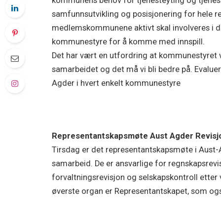
kommunens behov for tjenesteyting og tjenest
samfunnsutvikling og posisjonering for hele re
medlemskommunene aktivt skal involveres i 
kommunestyre for å komme med innspill.
Det har vært en utfordring at kommunestyret v
samarbeidet og det må vi bli bedre på. Evalueri
Agder i hvert enkelt kommunestyre
Representantskapsmøte Aust Agder Revisj
Tirsdag er det representantskapsmøte i Aust-
samarbeid. De er ansvarlige for regnskapsre
forvaltningsrevisjon og selskapskontroll etter
øverste organ er Representantskapet, som og