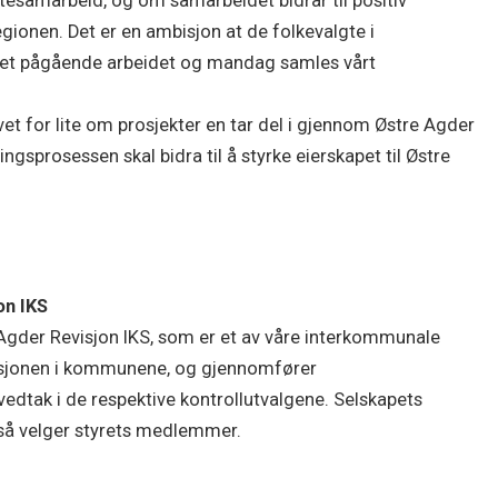
esamarbeid, og om samarbeidet bidrar til positiv
gionen. Det er en ambisjon at de folkevalgte i
det pågående arbeidet og mandag samles vårt
et for lite om prosjekter en tar del i gjennom Østre Agder
ngsprosessen skal bidra til å styrke eierskapet til Østre
on IKS
Agder Revisjon IKS, som er et av våre interkommunale
visjonen i kommunene, og gjennomfører
 vedtak i de respektive kontrollutvalgene. Selskapets
så velger styrets medlemmer.