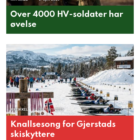
Over 4000 HV-soldater har
øvelse
30. mars 2026
ARTIKKEL
Knallsesong for Gjerstads
skiskyttere