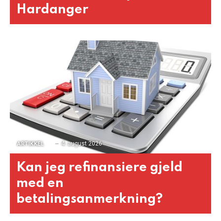
Hardanger
4. august 2026
ARTIKKEL
Kan jeg refinansiere gjeld
med en
betalingsanmerkning?