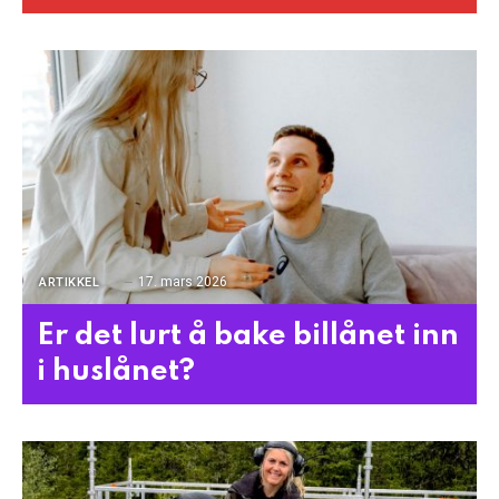
17. mars 2026
ARTIKKEL
Er det lurt å bake billånet inn
i huslånet?