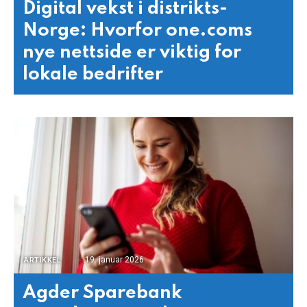
Digital vekst i distrikts-
Norge: Hvorfor one.coms
nye nettside er viktig for
lokale bedrifter
19. januar 2026
ARTIKKEL
Agder Sparebank