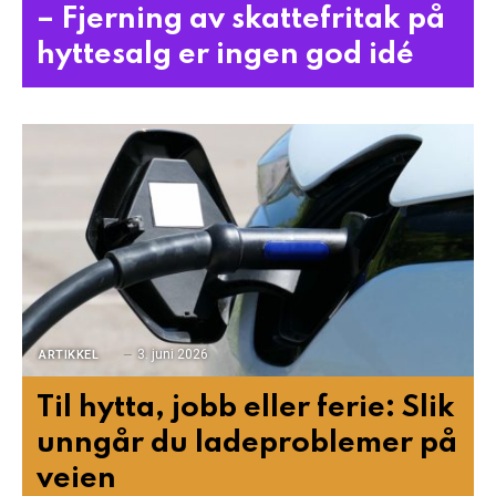
– Fjerning av skattefritak på
hyttesalg er ingen god idé
3. juni 2026
ARTIKKEL
Til hytta, jobb eller ferie: Slik
unngår du ladeproblemer på
veien