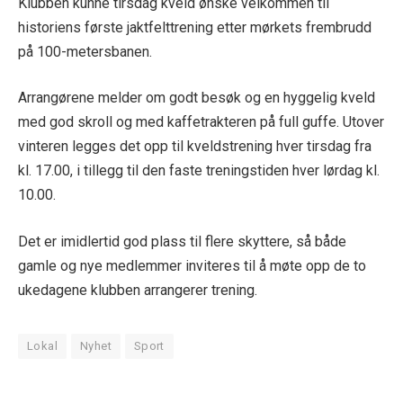
Klubben kunne tirsdag kveld ønske velkommen til
historiens første jaktfelttrening etter mørkets frembrudd
på 100-metersbanen.
Arrangørene melder om godt besøk og en hyggelig kveld
med god skroll og med kaffetrakteren på full guffe. Utover
vinteren legges det opp til kveldstrening hver tirsdag fra
kl. 17.00, i tillegg til den faste treningstiden hver lørdag kl.
10.00.
Det er imidlertid god plass til flere skyttere, så både
gamle og nye medlemmer inviteres til å møte opp de to
ukedagene klubben arrangerer trening.
Lokal
Nyhet
Sport