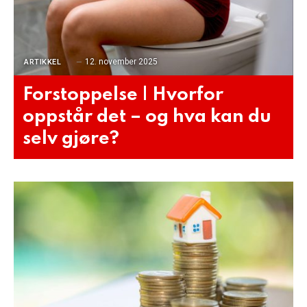
12. november 2025
ARTIKKEL
Forstoppelse | Hvorfor
oppstår det – og hva kan du
selv gjøre?