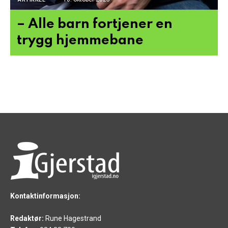
– Alle barn fortjener en
trygg hjemmebane
Kontaktinformasjon:
Redaktør:
Rune Hagestrand