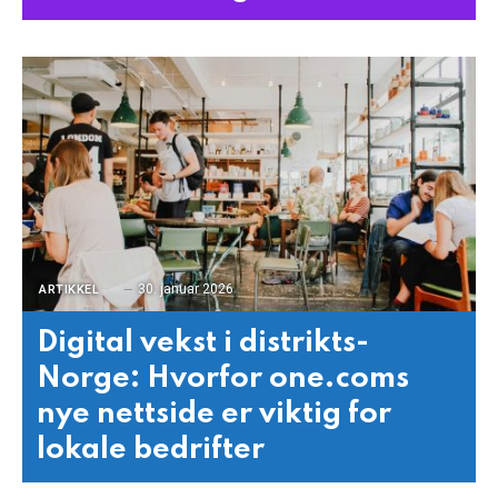
30. januar 2026
ARTIKKEL
Digital vekst i distrikts-
Norge: Hvorfor one.coms
nye nettside er viktig for
lokale bedrifter