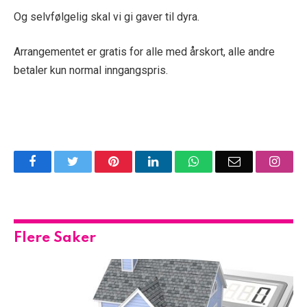
Og selvfølgelig skal vi gi gaver til dyra.
Arrangementet er gratis for alle med årskort, alle andre
betaler kun normal inngangspris.
Facebook
Twitter
Pinterest
LinkedIn
WhatsApp
Email
Insta
Flere Saker