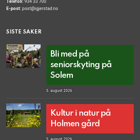
Telefon:
934 33 700
E-post:
post@igjerstad.no
SISTE SAKER
Bli med på
seniorskyting på
Solem
5. august 2026
Kultur i natur på
Holmen gård
5. august 2026