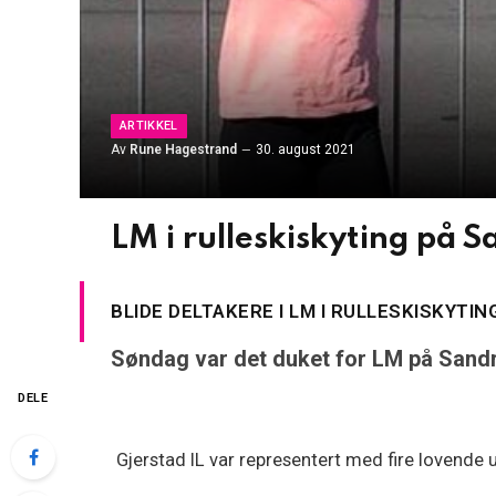
ARTIKKEL
Av
Rune Hagestrand
30. august 2021
LM i rulleskiskyting på S
BLIDE DELTAKERE I LM I RULLESKISKYTING
Søndag var det duket for LM på Sandri
DELE
Gjerstad IL var representert med fire lovende 