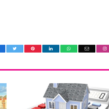
acebook
Twitter
Pinterest
LinkedIn
WhatsApp
Email
I