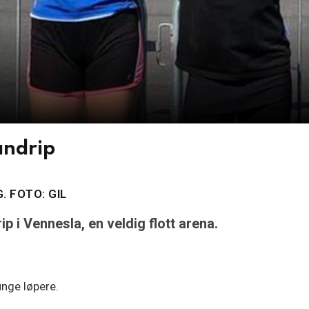
andrip
. FOTO: GIL
p i Vennesla, en veldig flott arena.
unge løpere.