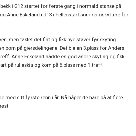
bekk i G12 startet for første gang i normaldistanse på
bø og Anne Eskeland i J13 i Fellesstart som reimskyttere for
en, men taklet det fint og fikk nye staver før skyting.
en bom på gjersdølingene. Det ble en 3.plass for Anders
reff. Anne Eskeland hadde en god andre skyting og fikk
art på rulleskia og kom på 6.plass med 1 treff.
 med sitt første renn i år. Nå håper de bare på at flere
høst.