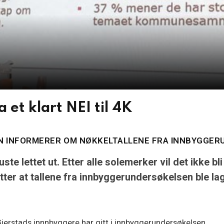
 et klart NEI til 4K
DEN INFORMERER OM NØKKELTALLENE FRA INNBYGGE
ste lettet ut. Etter alle solemerker vil det ikk
tter at tallene fra innbyggerundersøkelsen ble lag
Gjerstads innnbyggere har gitt i innbyggerundersøkelsen