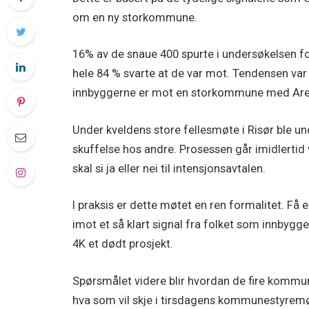
om en ny storkommune.
16% av de snaue 400 spurte i undersøkelsen f
hele 84 % svarte at de var mot. Tendensen var 
innbyggerne er mot en storkommune med Arend
Under kveldens store fellesmøte i Risør ble u
skuffelse hos andre. Prosessen går imidlertid
skal si ja eller nei til intensjonsavtalen.
I praksis er dette møtet en ren formalitet. Få e
imot et så klart signal fra folket som innbyg
4K et dødt prosjekt.
Spørsmålet videre blir hvordan de fire kommu
hva som vil skje i tirsdagens kommunestyrem