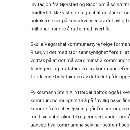
invitasjon fra Gjerstad og Risør om å se næ
imidlertid ikke vist noe tegn til at de ønsker 
politikerne ser på konsekvensen av det nylig f
millioner mindre å rutte med hvert år.
Skulle Vegårshei kommunestyre følge formannska
Risør, vil det med stor sannsynlighet føre ti
vedtak på at det må være minst 3 kommuner m
tilhengere og motstandere av kommunereforme
folk kjenne betydningen av dette litt på kroppen 
Fylkesmann Stein A. Ytterdal deltok også i kvel
kommunene mulighet til å på frivillig basis fin
komme frem til en løsning går fra perrongen 
med sin anbefaling til regjeringen, underforst
uansett hva kommunene selv har bestemt seg f