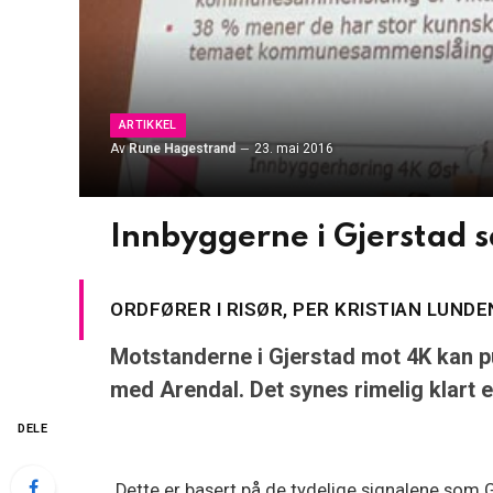
ARTIKKEL
Av
Rune Hagestrand
23. mai 2016
Innbyggerne i Gjerstad sa
ORDFØRER I RISØR, PER KRISTIAN LUN
Motstanderne i Gjerstad mot 4K kan pu
med Arendal. Det synes rimelig klart e
DELE
Dette er basert på de tydelige signalene som 