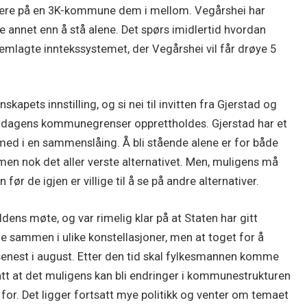
rmere på en 3K-kommune dem i mellom. Vegårshei har
noe annet enn å stå alene. Det spørs imidlertid hvordan
remlagte inntekssystemet, der Vegårshei vil får drøye 5
pets innstilling, og si nei til invitten fra Gjerstad og
l at dagens kommunegrenser opprettholdes. Gjerstad har et
ed i en sammenslåing. Å bli stående alene er for både
n nok det aller verste alternativet. Men, muligens må
før de igjen er villige til å se på andre alternativer.
dens møte, og var rimelig klar på at Staten har gitt
ne sammen i ulike konstellasjoner, men at toget for å
senest i august. Etter den tid skal fylkesmannen komme
ått at det muligens kan bli endringer i kommunestrukturen
or. Det ligger fortsatt mye politikk og venter om temaet