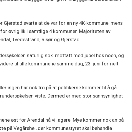
or Gjerstad svarte at de var for en ny 4K-kommune, mens
for øvrig lik i samtlige 4 kommuner. Majoriteten av
al, Tvedestrand, Risør og Gjerstad.
ndersøkelsen naturlig nok mottatt med jubel hos noen, og
 videre til alle kommunene samme dag, 23. juni formelt
ller ingen har nok tro på at politikerne kommer til å gå
gerundersøkelsen viste. Dermed er med stor sannsynlighet
nene øst for Arendal nå vil agere. Mye kommer nok an på
øte på Vegårshei, der kommunestyret skal behandle