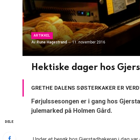
ARTIKKEL
Av
Rune Hagestrand
11. november 2016
Hektiske dager hos Gjer
GRETHE DALENS SØSTERKAKER ER VERDT 
Førjulssesongen er i gang hos Gjerstad
julemarked på Holmen Gård.
DELE
Under et besøk hos Gjerstadbakeren i dag var