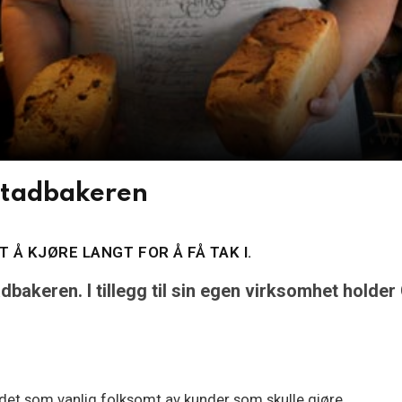
stadbakeren
Å KJØRE LANGT FOR Å FÅ TAK I.
bakeren. I tillegg til sin egen virksomhet holder
 det som vanlig folksomt av kunder som skulle gjøre