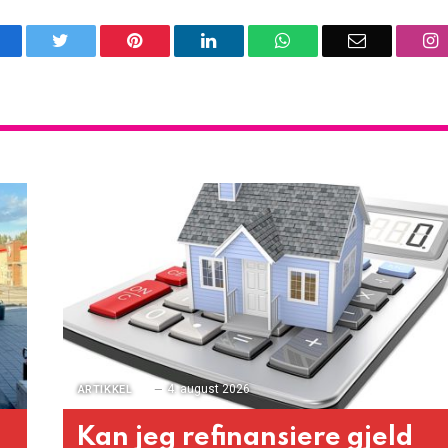
acebook
Twitter
Pinterest
LinkedIn
WhatsApp
Email
I
4. august 2026
ARTIKKEL
Kan jeg refinansiere gjeld