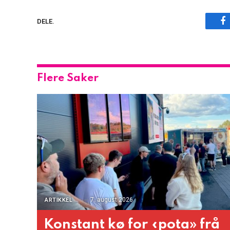
F
DELE.
Flere Saker
7. august 2026
ARTIKKEL
Konstant kø for «pota» frå