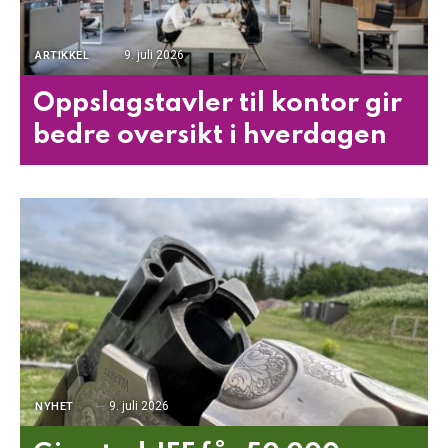
9. juli 2026
ARTIKKEL
Oppslagstavler til kontor gir
bedre oversikt i hverdagen
9. juli 2026
NYHET