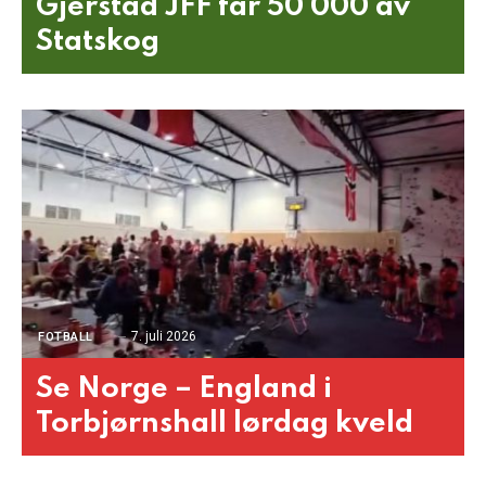
Gjerstad JFF får 50 000 av
Statskog
7. juli 2026
FOTBALL
Se Norge – England i
Torbjørnshall lørdag kveld