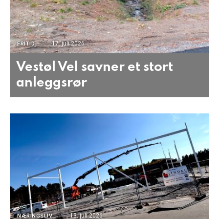
17. juli 2026
FRITID
Vestøl Vel savner et stort
anleggsrør
13. juli 2026
NÆRINGSLIV