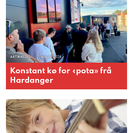
7. august 2026
ARTIKKEL
Konstant kø for «pota» frå
Hardanger