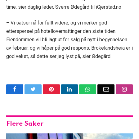
time, sier daglig leder, Sverre Ødegård til iGjerstad.no
– Vi satser nå for fullt videre, og vi merker god
etterspørsel på hotellovernattinger den siste tiden.
Eiendommen vil bli lagt ut for salg på nytt i begynnelsen
av februar, og vi håper på god respons. Brokelandsheia er i
god vekst, så dette ser jeg lyst på, sier Ødegård.
Facebook
Twitter
Pinterest
LinkedIn
WhatsApp
Email
Insta
Flere Saker