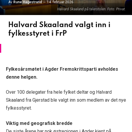
Av
Rune Hagestrand
14. februar 2026
Halvard Skaaland på talerstolen. Foto: Privat.
Halvard Skaaland valgt inn i
fylkesstyret i FrP
Fylkesårsmøtet i Agder Fremskrittsparti avholdes
denne helgen.
Over 100 delegater fra hele fylket deltar og Halvard
Skaaland fra Gjerstad ble valgt inn som medlem av det nye
fylkesstyret.
Viktig med geografisk bredde
De siste årene har nok østregionen i Agder kjent på