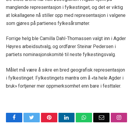
manglende representasjon i fylkestinget, og det er viktig
at lokallagene nå stiller opp med representasjon i valgene
som gjøres på partienes fylkesårsmøter.
Forrige helg ble Camilla Dahl-Thomassen valgt inn i Agder
Høyres arbeidsutvalg, og ordfører Steinar Pedersen i
partiets nominasjonskomité til neste fylkestingsvalg.
Målet må være å sikre en bred geografisk representasjon
i fylkestinget. Fylkestingets mantra om å «ta hele Agder i
bruk» fortjener mer oppmerksomhet enn bare i festtaler.
Facebook
Twitter
Pinterest
LinkedIn
WhatsApp
Email
Insta