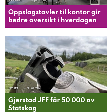
9. juli 2026
ARTIKKEL
Oppslagstavler til kontor gir
bedre oversikt i hverdagen
9. juli 2026
NYHET
Gjerstad JFF får 50 000 av
Statskog