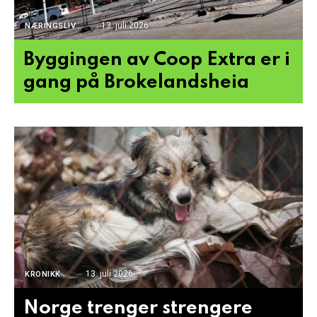
13. juli 2026
NÆRINGSLIV
Byggingen av Coop Extra er i
gang på Brokelandsheia
13. juli 2026
KRONIKK
Norge trenger strengere