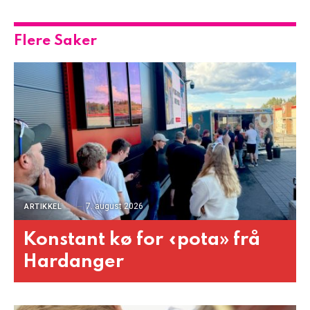
Flere Saker
7. august 2026
ARTIKKEL
Konstant kø for «pota» frå
Hardanger