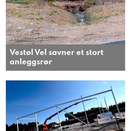
17. juli 2026
FRITID
Vestøl Vel savner et stort
anleggsrør