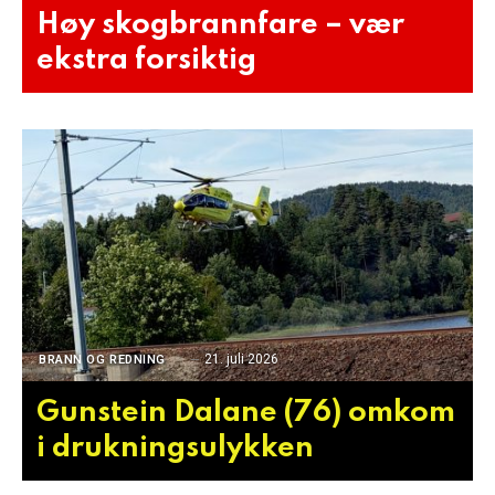
Høy skogbrannfare – vær
ekstra forsiktig
21. juli 2026
BRANN OG REDNING
Gunstein Dalane (76) omkom
i drukningsulykken