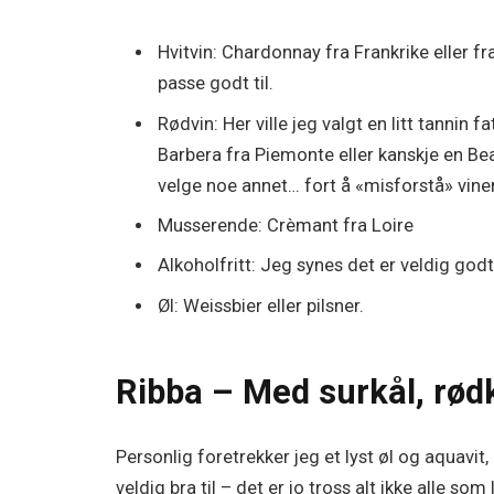
Hvitvin: Chardonnay fra Frankrike eller fr
passe godt til.
Rødvin: Her ville jeg valgt en litt tannin 
Barbera fra Piemonte eller kanskje en Bea
velge noe annet… fort å «misforstå» vine
Musserende: Crèmant fra Loire
Alkoholfritt: Jeg synes det er veldig godt
Øl: Weissbier eller pilsner.
Ribba – Med surkål, rød
Personlig foretrekker jeg et lyst øl og aquav
veldig bra til – det er jo tross alt ikke alle som