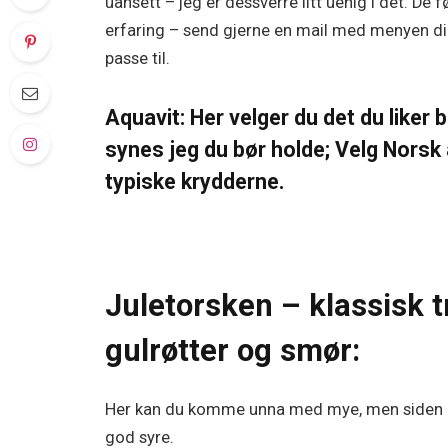
uansett – jeg er dessverre litt uenig i det. D
erfaring – send gjerne en mail med menyen di
passe til.
Aquavit: Her velger du det du liker b
synes jeg du bør holde; Velg Norsk 
typiske krydderne.
Juletorsken – klassisk t
gulrøtter og smør:
Her kan du komme unna med mye, men siden det
god syre.