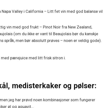
a Napa Valley i California – Litt fet vin med god balanse vil
fattig vin med god frukt – Pinot Noir fra New Zealand,
ujolais (om du ikke er vant til Beaujolais bør du kanskje
ns språk, men bør absolutt prøves – noen er veldig gode).
 med pærejuice med litt frisk sitron i.
kål, medisterkaker og pølser:
it, men jeg har prøvd noen kombinasjoner som fungerer
 liker øl og aquavit…