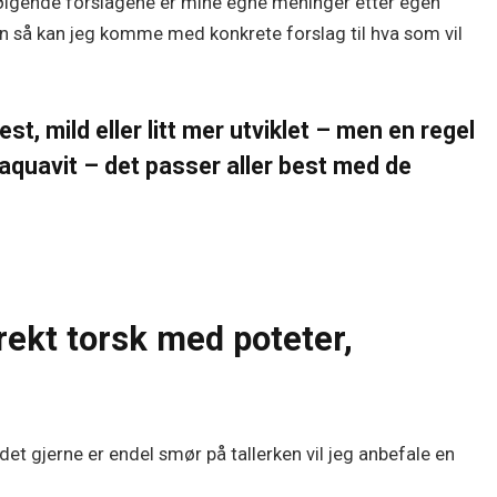
e følgende forslagene er mine egne meninger etter egen
n så kan jeg komme med konkrete forslag til hva som vil
est, mild eller litt mer utviklet – men en regel
aquavit – det passer aller best med de
rekt torsk med poteter,
 gjerne er endel smør på tallerken vil jeg anbefale en