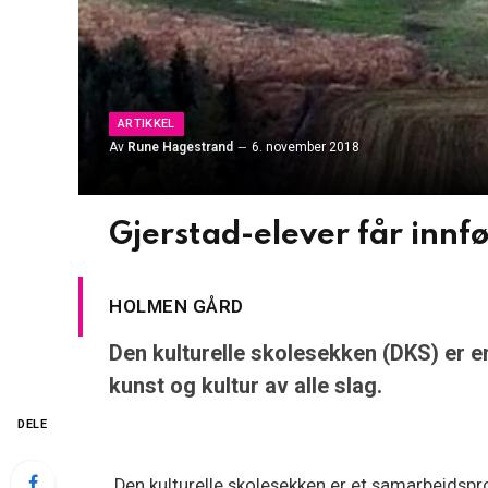
ARTIKKEL
Av
Rune Hagestrand
6. november 2018
Gjerstad-elever får innf
HOLMEN GÅRD
Den kulturelle skolesekken (DKS) er en 
kunst og kultur av alle slag.
DELE
Den kulturelle skolesekken er et samarbeidsp