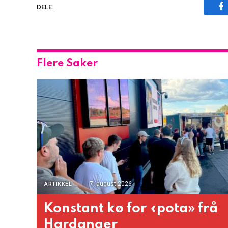
F
DELE.
Flere Saker
7. august 2026
ARTIKKEL
Konstant kø for «pota» frå
Hardanger