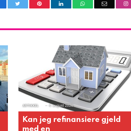
acebook
Twitter
Pinterest
LinkedIn
WhatsApp
Email
I
4. august 2026
ARTIKKEL
Kan jeg refinansiere gjeld
med en