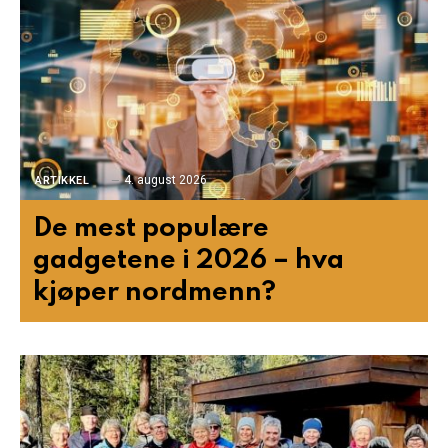
4. august 2026
ARTIKKEL
De mest populære
gadgetene i 2026 – hva
kjøper nordmenn?