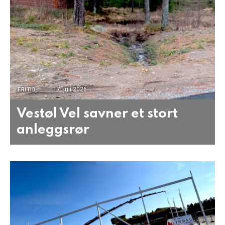
17. juli 2026
FRITID
Vestøl Vel savner et stort
anleggsrør