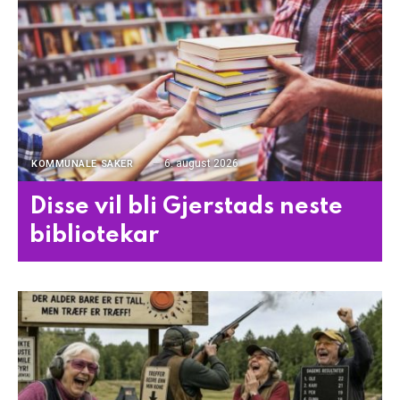
6. august 2026
KOMMUNALE SAKER
Disse vil bli Gjerstads neste
bibliotekar