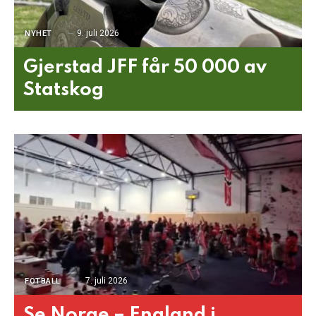
9. juli 2026
NYHET
Gjerstad JFF får 50 000 av
Statskog
7. juli 2026
FOTBALL
Se Norge – England i