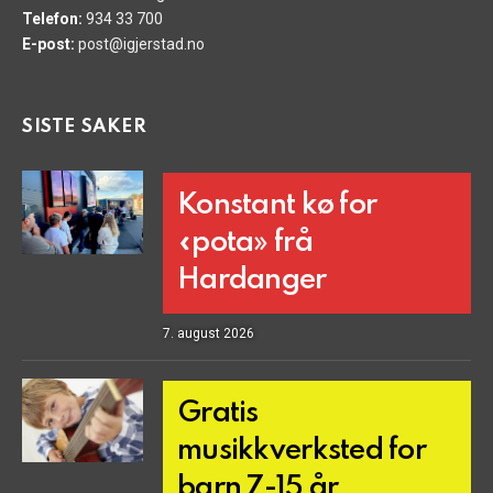
Telefon:
934 33 700
E-post:
post@igjerstad.no
SISTE SAKER
Konstant kø for
«pota» frå
Hardanger
7. august 2026
Gratis
musikkverksted for
barn 7-15 år