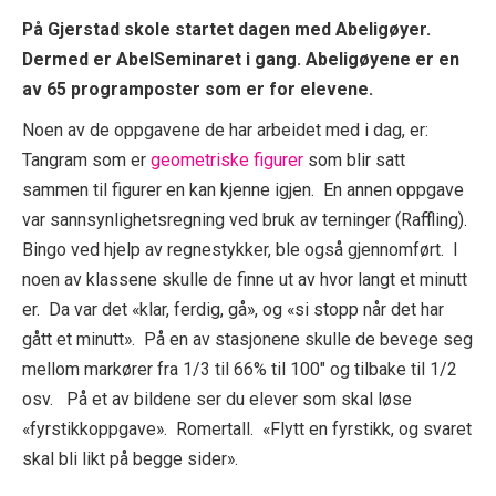
På Gjerstad skole startet dagen med Abeligøyer.
Dermed er AbelSeminaret i gang. Abeligøyene er en
av 65 programposter som er for elevene.
Noen av de oppgavene de har arbeidet med i dag, er:
Tangram som er
geometriske figurer
som blir satt
sammen til figurer en kan kjenne igjen. En annen oppgave
var sannsynlighetsregning ved bruk av terninger (Raffling).
Bingo ved hjelp av regnestykker, ble også gjennomført. I
noen av klassene skulle de finne ut av hvor langt et minutt
er. Da var det «klar, ferdig, gå», og «si stopp når det har
gått et minutt». På en av stasjonene skulle de bevege seg
mellom markører fra 1/3 til 66% til 100″ og tilbake til 1/2
osv. På et av bildene ser du elever som skal løse
«fyrstikkoppgave». Romertall. «Flytt en fyrstikk, og svaret
skal bli likt på begge sider».