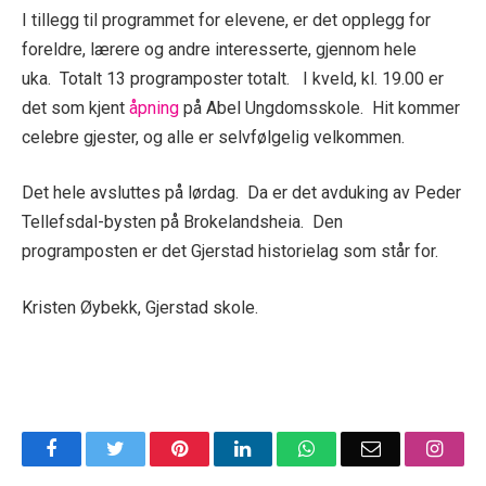
I tillegg til programmet for elevene, er det opplegg for
foreldre, lærere og andre interesserte, gjennom hele
uka. Totalt 13 programposter totalt. I kveld, kl. 19.00 er
det som kjent
åpning
på Abel Ungdomsskole. Hit kommer
celebre gjester, og alle er selvfølgelig velkommen.
Det hele avsluttes på lørdag. Da er det avduking av Peder
Tellefsdal-bysten på Brokelandsheia. Den
programposten er det Gjerstad historielag som står for.
Kristen Øybekk, Gjerstad skole.
Facebook
Twitter
Pinterest
LinkedIn
WhatsApp
Email
Insta