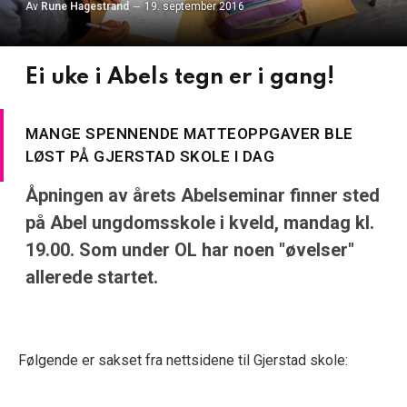
Av
Rune Hagestrand
19. september 2016
Ei uke i Abels tegn er i gang!
MANGE SPENNENDE MATTEOPPGAVER BLE
LØST PÅ GJERSTAD SKOLE I DAG
Åpningen av årets Abelseminar finner sted
på Abel ungdomsskole i kveld, mandag kl.
19.00. Som under OL har noen "øvelser"
allerede startet.
Følgende er sakset fra nettsidene til Gjerstad skole: