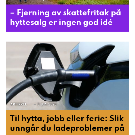
– Fjerning av skattefritak på
hyttesalg er ingen god idé
3. juni 2026
ARTIKKEL
Til hytta, jobb eller ferie: Slik
unngår du ladeproblemer på