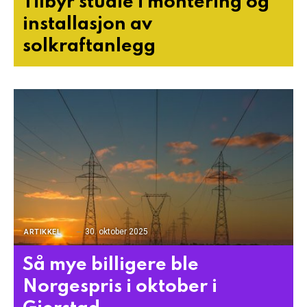
Tilbyr studie i montering og
installasjon av
solkraftanlegg
30. oktober 2025
ARTIKKEL
Så mye billigere ble
Norgespris i oktober i