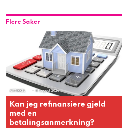
Flere Saker
4. august 2026
ARTIKKEL
Kan jeg refinansiere gjeld
med en
betalingsanmerkning?