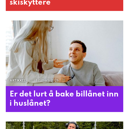
skiskyttere
17. mars 2026
ARTIKKEL
Er det lurt å bake billånet inn
i huslånet?