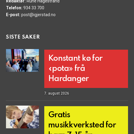
Redaktør:
Rune Hagestrand
Telefon:
934 33 700
E-post:
post@igjerstad.no
SISTE SAKER
Konstant kø for
«pota» frå
Hardanger
7. august 2026
Gratis
musikkverksted for