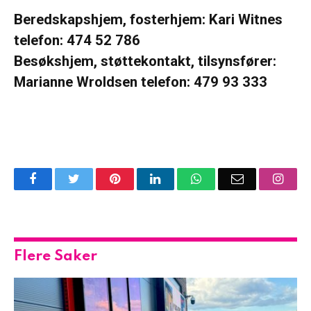
Beredskapshjem, fosterhjem: Kari Witnes
telefon: 474 52 786
Besøkshjem, støttekontakt, tilsynsfører:
Marianne Wroldsen telefon: 479 93 333
Facebook
Twitter
Pinterest
LinkedIn
WhatsApp
Email
Insta
Flere Saker