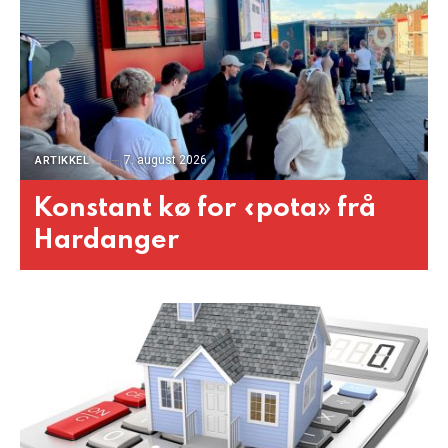
7. august 2026
ARTIKKEL
Konstant kø for «pota» frå
Hardanger