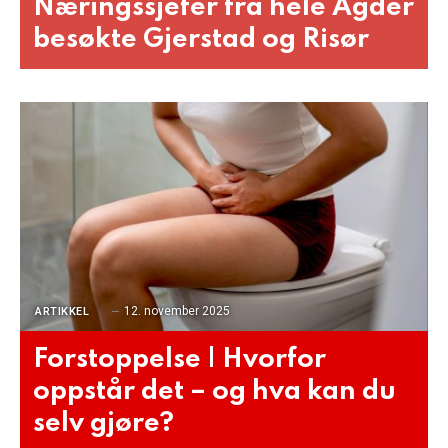
Næringssjefer fra hele Agder
besøkte Gjerstad og Risør
12. november 2025
ARTIKKEL
Forstoppelse | Hvorfor
oppstår det – og hva kan du
selv gjøre?