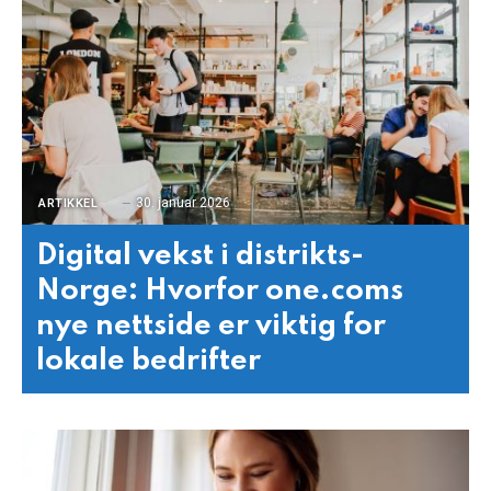
30. januar 2026
ARTIKKEL
Digital vekst i distrikts-
Norge: Hvorfor one.coms
nye nettside er viktig for
lokale bedrifter