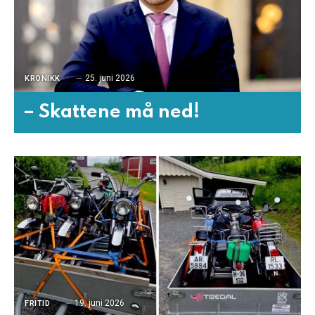
25. juni 2026
KRONIKK
– Skattene må ned!
19. juni 2026
FRITID