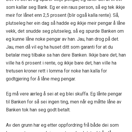
som kallar seg Bank. Eg er ein raus person, så eg tek ikkje
meir for lånet enn 2,5 prosent
(blir også kalla rente)
. Så,
plutseleg her ein dag så hadde eg ikkje meir pengar å låne
vekk, det snudde seg plutseleg, så eg spurde Banken om
eg kunne låne noke pengar av han. Jau, han drog på det.
Jau, men då vil eg ha huset ditt som garanti for at du
betalar meg tilbake sa han dere Banken. Ikkje bare det, han
vil
le
ha 6 prosent
i rente
, og ikkje bare det, han ville ha
tretusen kroner rett i lomma for noke han kalla for
godtgjering for å låne
meg
pengar.
Eg må vere ærleg å sei at eg blei skuffa. Eg lånte pengar
til Banken for så sei ingen ting, men når eg måtte låne av
Banken tok han seg godt betalt.
Av den grunn har eg
etter oppfordring frå både dei som