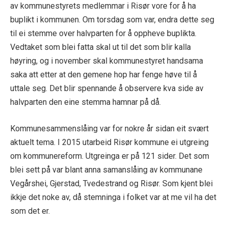
av kommunestyret
s medlemmar
i Risør vore for å h
a
buplikt i kommunen. Om torsdag som var, endra dette seg
til ei stemme over halvparten for å oppheve buplikta.
Vedtaket som blei fatta skal ut til det som blir kalla
høyring
, o
g i november skal kommunestyret handsama
saka att etter at den gemene hop har fenge høve til å
uttale seg. Det blir spennande å observere kva side av
halvparten den eine stemma hamnar på då.
Kommunesammenslåing
var for nokre år sidan eit svært
aktuelt tema.
I 2015 utarbeid Risør kommune ei utgreing
om kommunereform. Utgreinga er på 121 sider. Det som
blei sett på var blant anna samanslåing av kommunane
Vegårshei, Gjerstad, Tvedestrand og Risør. Som kjent blei
ikkje
det
noke av, då stemninga i folket
var at me vil ha det
som det er.