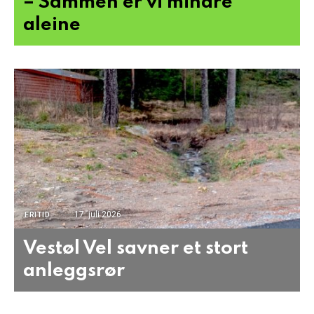
– Sammen er vi mindre
aleine
17. juli 2026
FRITID
Vestøl Vel savner et stort
anleggsrør