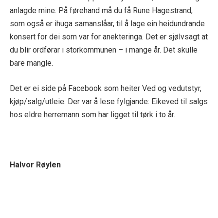
anlagde mine.
På førehand må du få Rune Hagestrand,
som også er ihuga samanslåar, til å lage ein heidundrande
konsert
for dei som var for anekteringa.
Det er sjølvsagt at
du blir ordførar i storkommunen – i mange år. Det skulle
bare mangle.
De
t
er
e
i side på
F
acebook so
m heiter Ved og vedutstyr,
kjøp/salg/utleie. Der var å lese fylgjande:
Eikeved til salgs
hos eldre herremann som har ligget til tørk i to år.
Halvor Røylen