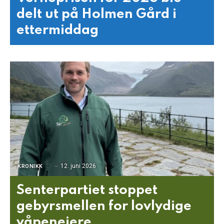
delt ut på Holmen Gård i
ettermiddag
12. juni 2026
KRONIKK
Senterpartiet stoppet
gebyrsmellen for lovlydige
våpeneiere