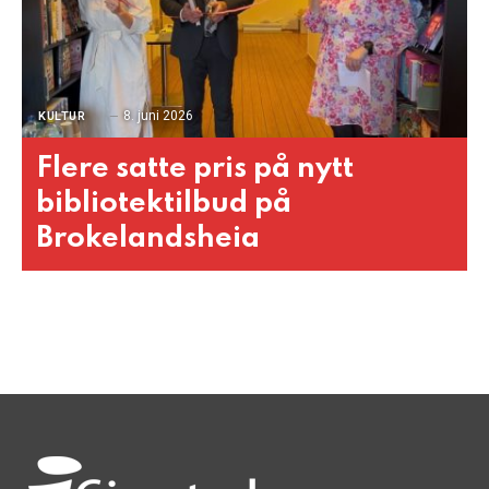
8. juni 2026
KULTUR
Flere satte pris på nytt
bibliotektilbud på
Brokelandsheia