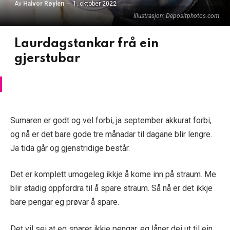
Av
Halvor Røylen
1. oktober 2022
Illustrasjon: Depositphotos.com
Laurdagstankar frå ein
gjerstubar
Sumaren er
godt og vel forbi, ja september akkurat forbi,
og nå er det bare gode tre månadar til dagane blir lengre.
Ja tida går og gjenstridige består.
Det er komplett umogeleg ikkje å kome inn på straum.
Me
blir stadig oppfordra til å spare straum. Så nå er det ikkje
bare pengar eg prøvar å spare.
Det vil sei at eg sparer ikkje pengar, eg låner dei ut til ein