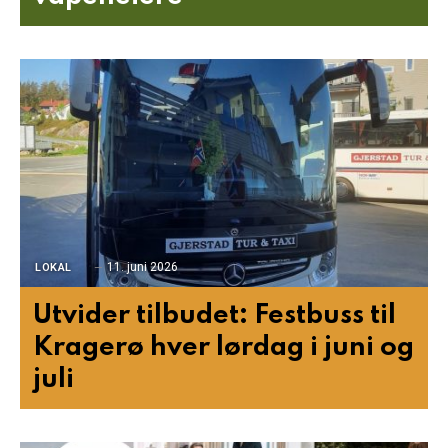
11. juni 2026
LOKAL
Utvider tilbudet: Festbuss til
Kragerø hver lørdag i juni og
juli