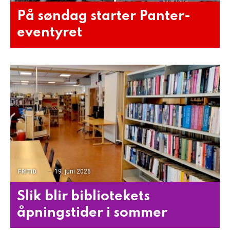
På søndag starter Panter-
eventyret
19. juni 2026
FRITID
Slik blir bibliotekets
åpningstider i sommer