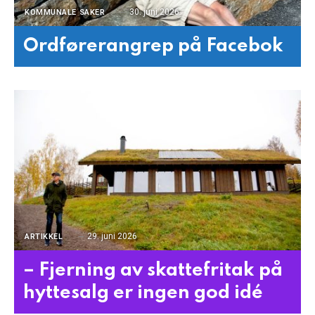
30. juni 2026
KOMMUNALE SAKER
Ordførerangrep på Facebok
29. juni 2026
ARTIKKEL
– Fjerning av skattefritak på
hyttesalg er ingen god idé