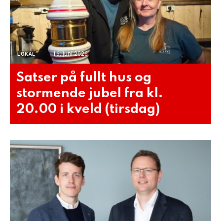
16. juni 2026
LOKAL
Satser på fullt hus og
stormende jubel fra kl.
20.00 i kveld (tirsdag)