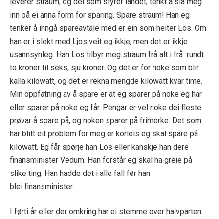
leverer straum, og dei som styrer landet, tenkt å slå
meg
inn på ei anna form for sparing. Spare straum!
Han eg
tenker å inngå spareavtale med er ein som heiter Los. Om
han er i slekt med L
jos
veit eg ikkje, men det er ikkje
usannsynleg. Han
L
os tilbyr meg straum frå alt i frå rundt
to kroner til seks, sju kroner. Og det er for noke som blir
kalla kilowatt
, og det er rekna
mengde
kilowatt kvar time.
Min oppfatning av å spare er at eg sparer på noke eg har
eller sparer på noke eg får.
Pengar er vel noke dei fleste
prøvar å spare på, og noken sparer på frimerke.
Det som
har blitt eit problem for meg er korleis eg skal spare på
kilowatt. Eg får spørje han Los eller kanskje han dere
finansminister Vedum. Han forstår eg skal ha greie på
slike ting. Han hadde det i alle fall før han
ble
i
finansminister.
I førti år eller der omkring har ei stemme over halvparten