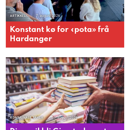
7. august 2026
ARTIKKEL
Konstant kø for «pota» frå
Hardanger
6. august 2026
KOMMUNALE SAKER