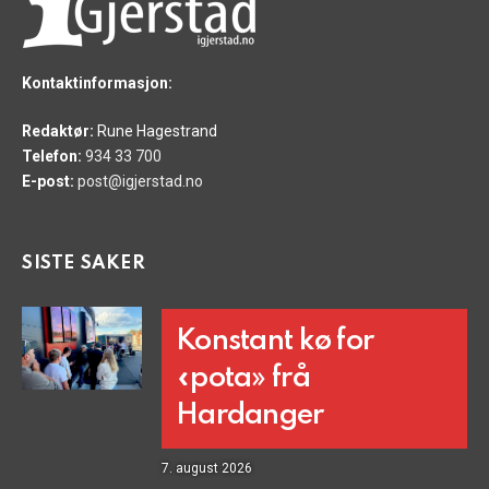
Kontaktinformasjon:
Redaktør:
Rune Hagestrand
Telefon:
934 33 700
E-post:
post@igjerstad.no
SISTE SAKER
Konstant kø for
«pota» frå
Hardanger
7. august 2026