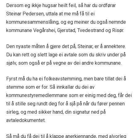
Dersom eg ikkje hugsar heilt feil, så har
du
ordførar
Steinar Pedersen
,
uttala at me må få til ei
kommunesammenslåing, og
eg
meiner
du
også nemnde
kommunane
Vegårshei, Gjerstad, Tvedestrand og Risør
.
Den nyaste
måten å gjere det på, Steinar, er å annektere.
Du kan rett og slett lage ei avtale som du skriv under på
sjølv,
som også er
på vegne av dei andre kommunane.
Fyrst må du ha ei folkeavstemming, men bare tillat dei å
stemme som er for.
Så innkallar du dei av
kommunestyremedlemmane som er einig med deg, får dei
til å stille seg rundt deg for å sjå på når du fører pennen
sirleg, og med sikker hand
,
din signatur
ned
på
avtaledokumentet.
Så må du få dei til å klappe anerkjennande, med alvorleg