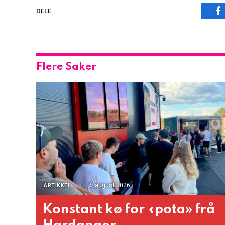
F
DELE.
Flere Saker
7. august 2026
ARTIKKEL
Konstant kø for «pota» frå