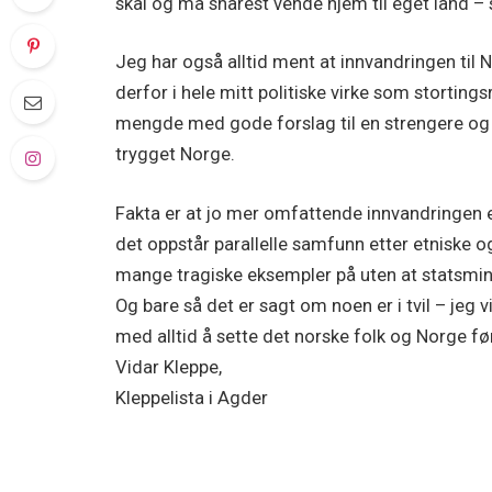
skal og må snarest vende hjem til eget land – s
Jeg har også alltid ment at innvandringen til 
derfor i hele mitt politiske virke som stortin
mengde med gode forslag til en strengere og 
trygget Norge.
Fakta er at jo mer omfattende innvandringen er,
det oppstår parallelle samfunn etter etniske og s
mange tragiske eksempler på uten at statsmini
Og bare så det er sagt om noen er i tvil – jeg
med alltid å sette det norske folk og Norge førs
Vidar Kleppe,
Kleppelista i Agder