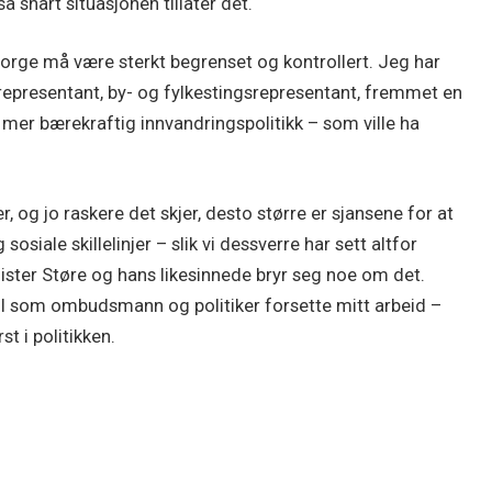
å snart situasjonen tillater det.
Norge må være sterkt begrenset og kontrollert. Jeg har
gsrepresentant, by- og fylkestingsrepresentant, fremmet en
mer bærekraftig innvandringspolitikk – som ville ha
 og jo raskere det skjer, desto større er sjansene for at
osiale skillelinjer – slik vi dessverre har sett altfor
ster Støre og hans likesinnede bryr seg noe om det.
 vil som ombudsmann og politiker forsette mitt arbeid –
t i politikken.