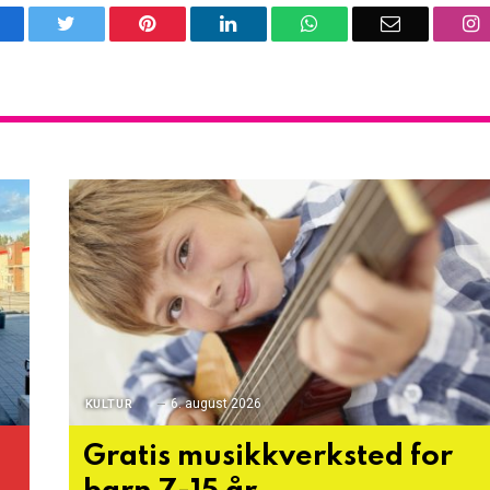
acebook
Twitter
Pinterest
LinkedIn
WhatsApp
Email
I
6. august 2026
KULTUR
Gratis musikkverksted for