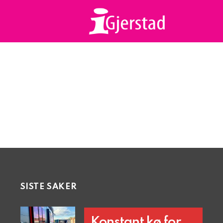
SISTE SAKER
Konstant kø for