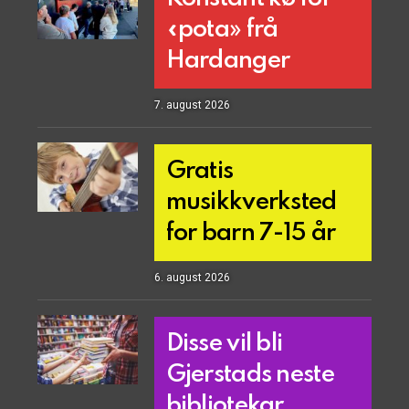
«pota» frå
Hardanger
7. august 2026
Gratis
musikkverksted
for barn 7-15 år
6. august 2026
Disse vil bli
Gjerstads neste
bibliotekar