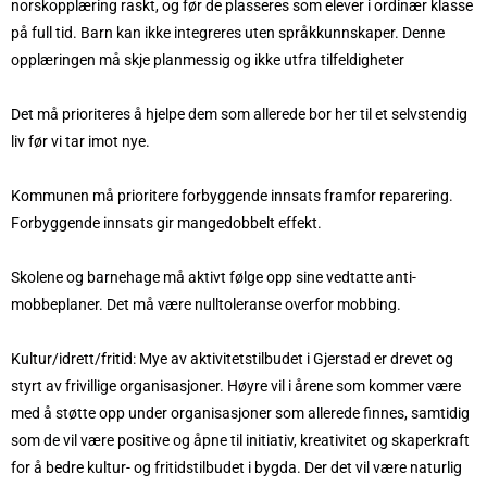
norskopplæring raskt, og før de plasseres som elever i ordinær klasse
på full tid. Barn kan ikke integreres uten språkkunnskaper. Denne
opplæringen må skje planmessig og ikke utfra tilfeldigheter
Det må prioriteres å hjelpe dem som allerede bor her til et selvstendig
liv før vi tar imot nye.
Kommunen må prioritere forbyggende innsats framfor reparering.
Forbyggende innsats gir mangedobbelt effekt.
Skolene og barnehage må aktivt følge opp sine vedtatte anti-
mobbeplaner. Det må være nulltoleranse overfor mobbing.
Kultur/idrett/fritid: Mye av aktivitetstilbudet i Gjerstad er drevet og
styrt av frivillige organisasjoner. Høyre vil i årene som kommer være
med å støtte opp under organisasjoner som allerede finnes, samtidig
som de vil være positive og åpne til initiativ, kreativitet og skaperkraft
for å bedre kultur- og fritidstilbudet i bygda. Der det vil være naturlig