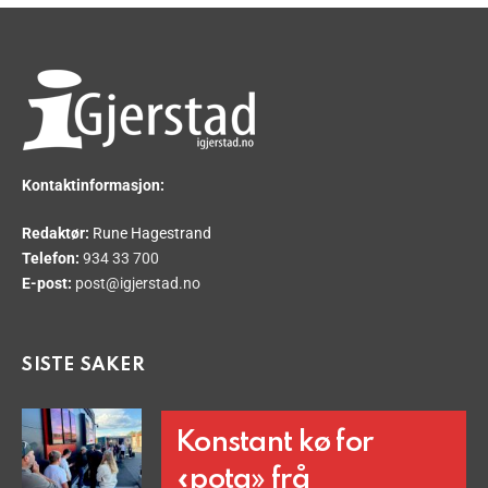
Kontaktinformasjon:
Redaktør:
Rune Hagestrand
Telefon:
934 33 700
E-post:
post@igjerstad.no
SISTE SAKER
Konstant kø for
«pota» frå