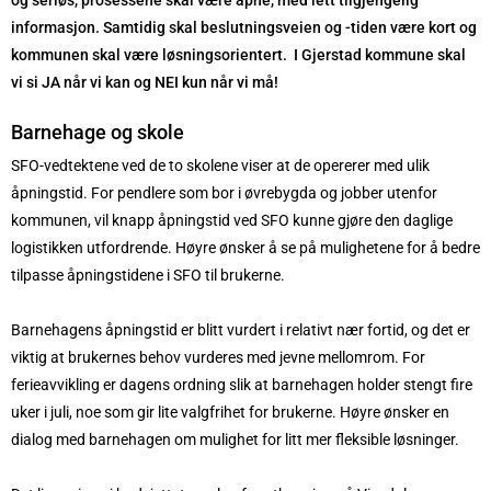
og seriøs, prosessene skal være åpne, med lett tilgjengelig
informasjon. Samtidig skal beslutningsveien og -tiden være kort og
kommunen skal være løsningsorientert. I Gjerstad kommune skal
vi si JA når vi kan og NEI kun når vi må!
Barnehage og skole
SFO-vedtektene ved de to skolene viser at de opererer med ulik
åpningstid. For pendlere som bor i øvrebygda og jobber utenfor
kommunen, vil knapp åpningstid ved SFO kunne gjøre den daglige
logistikken utfordrende. Høyre ønsker å se på mulighetene for å bedre
tilpasse åpningstidene i SFO til brukerne.
Barnehagens åpningstid er blitt vurdert i relativt nær fortid, og det er
viktig at brukernes behov vurderes med jevne mellomrom. For
ferieavvikling er dagens ordning slik at barnehagen holder stengt fire
uker i juli, noe som gir lite valgfrihet for brukerne. Høyre ønsker en
dialog med barnehagen om mulighet for litt mer fleksible løsninger.