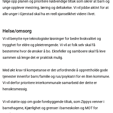
følge opp planen og prioritere nødvendige tiltak som sikrer at barn og
unge opplever mestring, læring og deltakelse. Vi vil jobbe aktivt for at
alle unger i Gjerstad skal ha en reell sjanselikhet videre i livet.
Helse/omsorg
Vi vil benytte nye teknologiske løsninger for bedre livskvalitet og
trygghet for eldre og pleietrengende. Vi vil at folk selv skal få
bestemme hvor de ønsker å bo. Ektefeller og samboere skal få leve
sammen så lenge det er praktisk mulig.
Med økt krav til kompetanse er det utfordrende å opprettholde gode
tjenester innenfor barn/familie og rus/psykiatri for en liten kommune.
Vi vil derfor prioritere interkommunale samarbeid der dette er
hensiktsmessig.
Vi vil støtte opp om gode forebyggende tiltak, som Zippys venner i
barnehagene, Kjærlighet og grenser i barneskolen og MOT for