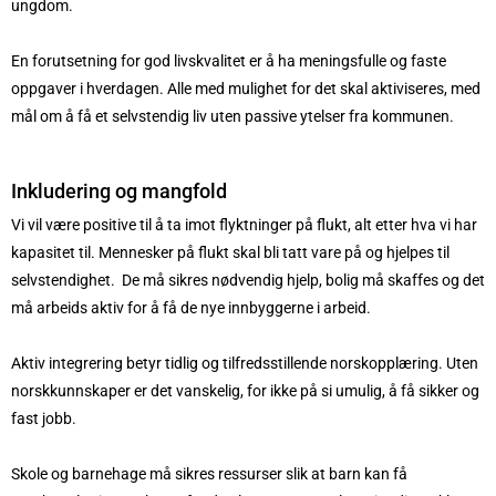
ungdom.
En forutsetning for god livskvalitet er å ha meningsfulle og faste
oppgaver i hverdagen. Alle med mulighet for det skal aktiviseres, med
mål om å få et selvstendig liv uten passive ytelser fra kommunen.
Inkludering og mangfold
Vi vil være positive til å ta imot flyktninger på flukt, alt etter hva vi har
kapasitet til. Mennesker på flukt skal bli tatt vare på og hjelpes til
selvstendighet. De må sikres nødvendig hjelp, bolig må skaffes og det
må arbeids aktiv for å få de nye innbyggerne i arbeid.
Aktiv integrering betyr tidlig og tilfredsstillende norskopplæring. Uten
norskkunnskaper er det vanskelig, for ikke på si umulig, å få sikker og
fast jobb.
Skole og barnehage må sikres ressurser slik at barn kan få