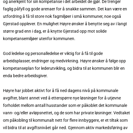
og anerkjent for sin kompetanse i det arbeidet de gjør. De trenger
faglig påfyll og gode arenaer for å snakke sammen. Det kan være en
utfordring å få til store nok fagmiljøer i små kommuner, noe også
Gjerstad opplever. En mulighet Høyre ønsker å benytte seg av i langt
større grad enn i dag, er å knytte Gjerstad opp mot solide
kompetansemiljøer utenfor kommunen.
God ledelse og personalledelse er viktig for å få til gode
arbeidsplasser, endringer og medvirkning. Høyre ønsker å følge opp
kompetanseplan for lederutvikling, og bidra til at kommunen blir en
enda bedre arbeidsgiver.
Høyre har jobbet aktivt for å få ned dagens nivå på kommunale
avgifter, blant annet ved å etterspørre nye løsninger for å utjevne
forholdet mellom antall husstander som er påkoblet det kommunale
vann- og/eller avløpsnettet, og de som har private løsninger. Vedtaket
om påkobling til kommunalt nett for flere innbyggere, er et tiltak som
vil bidra til at avgiftsnivået går ned. Gjennom aktiv markedsføring av