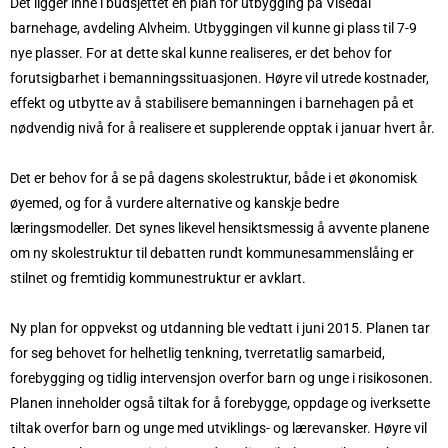
Det ligger inne i budsjettet en plan for utbygging på Visedal
barnehage, avdeling Alvheim. Utbyggingen vil kunne gi plass til 7-9
nye plasser. For at dette skal kunne realiseres, er det behov for
forutsigbarhet i bemanningssituasjonen. Høyre vil utrede kostnader,
effekt og utbytte av å stabilisere bemanningen i barnehagen på et
nødvendig nivå for å realisere et supplerende opptak i januar hvert år.
Det er behov for å se på dagens skolestruktur, både i et økonomisk
øyemed, og for å vurdere alternative og kanskje bedre
læringsmodeller. Det synes likevel hensiktsmessig å avvente planene
om ny skolestruktur til debatten rundt kommunesammenslåing er
stilnet og fremtidig kommunestruktur er avklart.
Ny plan for oppvekst og utdanning ble vedtatt i juni 2015. Planen tar
for seg behovet for helhetlig tenkning, tverretatlig samarbeid,
forebygging og tidlig intervensjon overfor barn og unge i risikosonen.
Planen inneholder også tiltak for å forebygge, oppdage og iverksette
tiltak overfor barn og unge med utviklings- og lærevansker. Høyre vil