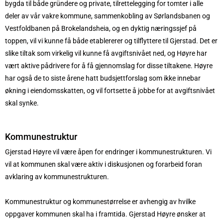
bygda til både gründere og private, tilrettelegging for tomter i alle
deler av vår vakre kommune, sammenkobling av Sørlandsbanen og
Vestfoldbanen på Brokelandsheia, og en dyktig næringssjef på
toppen, vil vi kunne få både etablererer og tilflyttere til Gjerstad. Det er
slike tiltak som virkelig vil kunne få avgiftsnivået ned, og Høyre har
vært aktive pådrivere for å få gjennomslag for disse tiltakene. Høyre
har også de to siste årene hatt budsjettforslag som ikke innebar
økning i eiendomsskatten, og vil fortsette å jobbe for at avgiftsnivået
skal synke.
Kommunestruktur
Gjerstad Høyre vil være åpen for endringer i kommunestrukturen. Vi
vil at kommunen skal være aktiv i diskusjonen og forarbeid foran
avklaring av kommunestrukturen.
Kommunestruktur og kommunestørrelse er avhengig av hvilke
oppgaver kommunen skal ha i framtida. Gjerstad Høyre ønsker at